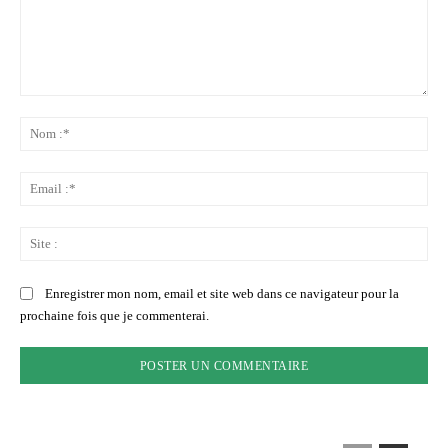
Commenter
:
No
:*
Ema
:*
Sit
:
Enregistrer mon nom, email et site web dans ce navigateur pour la
prochaine fois que je commenterai.