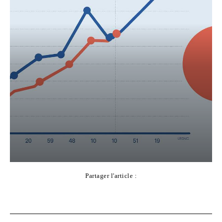
Partager l'article :
Facebook
X
Pinterest
WhatsApp