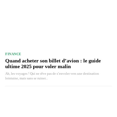
FINANCE
Quand acheter son billet d’avion : le guide
ultime 2025 pour voler malin
Ah, les voyages ! Qui ne rêve pas de s’envoler vers une destination
lointaine, mais sans se ruiner...