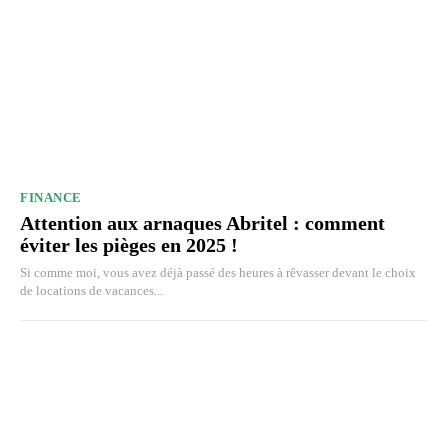
FINANCE
Attention aux arnaques Abritel : comment
éviter les pièges en 2025 !
Si comme moi, vous avez déjà passé des heures à rêvasser devant le choix
de locations de vacances...