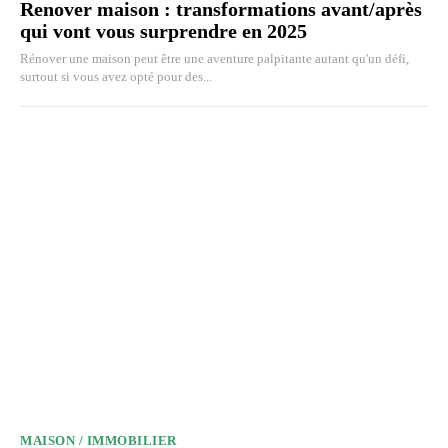
Renover maison : transformations avant/après
qui vont vous surprendre en 2025
Rénover une maison peut être une aventure palpitante autant qu'un défi,
surtout si vous avez opté pour des...
MAISON / IMMOBILIER