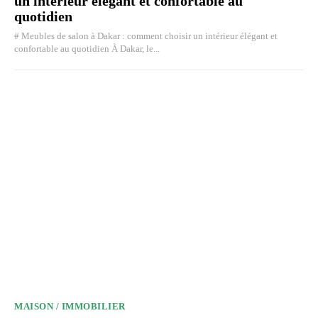
un intérieur élégant et confortable au
quotidien
# Meubles de salon à Dakar : comment choisir un intérieur élégant et
confortable au quotidien À Dakar, le...
MAISON / IMMOBILIER