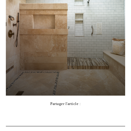
Partager l'article :
Facebook
X
Pinterest
WhatsApp