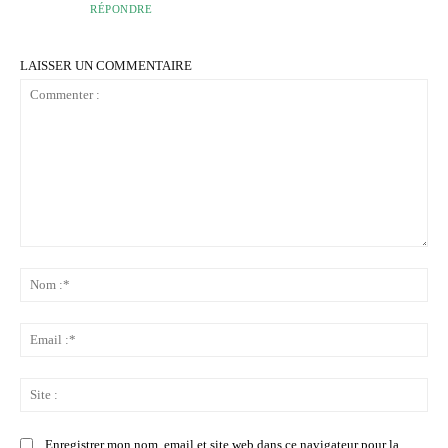
RÉPONDRE
LAISSER UN COMMENTAIRE
Commenter
:
No
:*
Ema
:*
Sit
:
Enregistrer mon nom, email et site web dans ce navigateur pour la