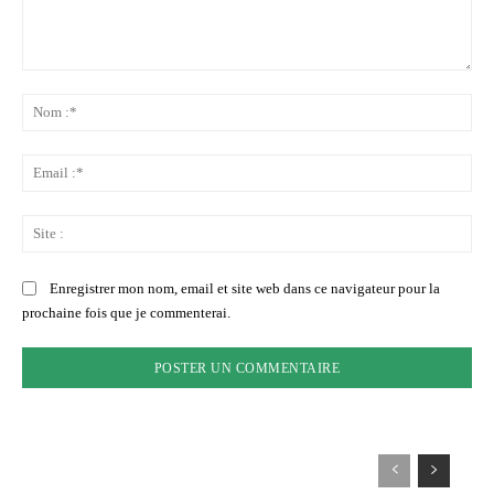
Commenter
:
No
:*
Ema
:*
Sit
:
Enregistrer mon nom, email et site web dans ce navigateur pour la
prochaine fois que je commenterai.