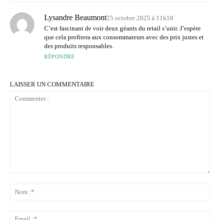
Lysandre Beaumont
25 octobre 2025 à 11h18
C’est fascinant de voir deux géants du retail s’unir. J’espère
que cela profitera aux consommateurs avec des prix justes et
des produits responsables.
RÉPONDRE
LAISSER UN COMMENTAIRE
Commenter
:
No
:*
Ema