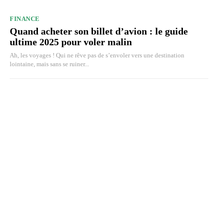
FINANCE
Quand acheter son billet d’avion : le guide
ultime 2025 pour voler malin
Ah, les voyages ! Qui ne rêve pas de s’envoler vers une destination
lointaine, mais sans se ruiner...