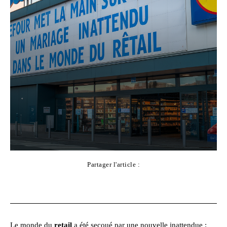
Partager l'article :
Facebook
X
Pinterest
WhatsApp
Le monde du
retail
a été secoué par une nouvelle inattendue :