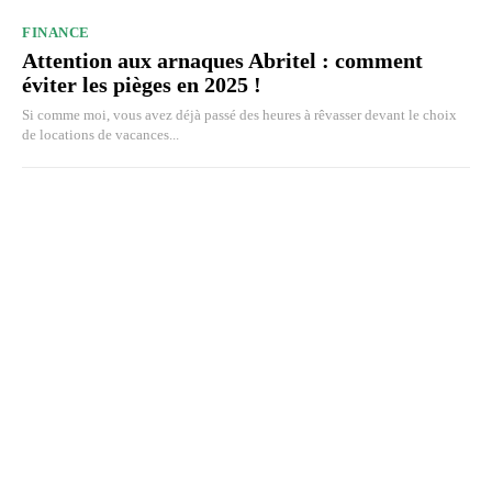
FINANCE
Attention aux arnaques Abritel : comment
éviter les pièges en 2025 !
Si comme moi, vous avez déjà passé des heures à rêvasser devant le choix
de locations de vacances...