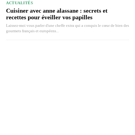
ACTUALITÉS
Cuisiner avec anne alassane : secrets et
recettes pour éveiller vos papilles
Laissez-moi vous parler d'une cheffe extra qui a conquis le cœur de bien des
gourmets français et européens...