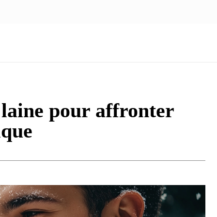
NOUS ÉCRIRE
nologie
Marketing
Santé
Voyage
Famille
 laine pour affronter
ique