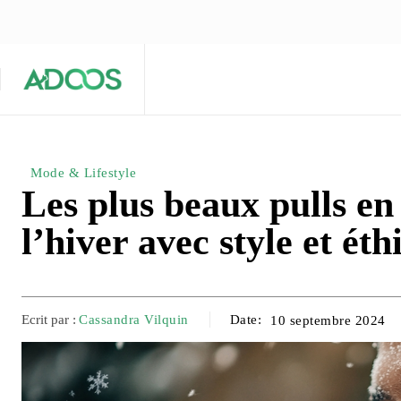
ÉQUIPE ÉDITORIALE
ARTICLES POPULAIRES 🔥
A PROPOS
Maison
Entreprises
Tech
Mode & Lifestyle
Les plus beaux pulls en
l’hiver avec style et éth
Ecrit par :
Cassandra Vilquin
Date:
10 septembre 2024