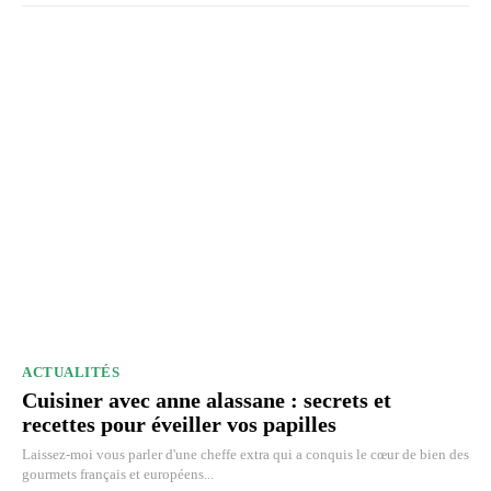
ACTUALITÉS
Cuisiner avec anne alassane : secrets et
recettes pour éveiller vos papilles
Laissez-moi vous parler d'une cheffe extra qui a conquis le cœur de bien des
gourmets français et européens...