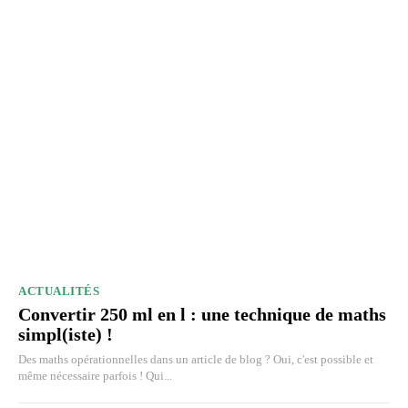
ACTUALITÉS
Convertir 250 ml en l : une technique de maths
simpl(iste) !
Des maths opérationnelles dans un article de blog ? Oui, c'est possible et
même nécessaire parfois ! Qui...