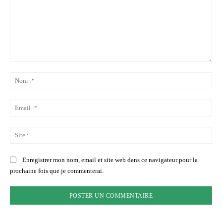
Commenter
:
No
:*
Ema
:*
Sit
:
Enregistrer mon nom, email et site web dans ce navigateur pour la
prochaine fois que je commenterai.