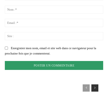
Commenter
:
No
:*
Ema
:*
Sit
:
Enregistrer mon nom, email et site web dans ce navigateur pour la
prochaine fois que je commenterai.