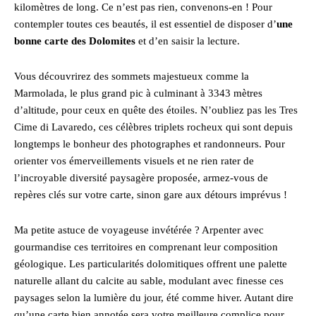
kilomètres de long. Ce n’est pas rien, convenons-en ! Pour
contempler toutes ces beautés, il est essentiel de disposer d’
une
bonne carte des Dolomites
et d’en saisir la lecture.
Vous découvrirez des sommets majestueux comme la
Marmolada, le plus grand pic à culminant à 3343 mètres
d’altitude, pour ceux en quête des étoiles. N’oubliez pas les Tres
Cime di Lavaredo, ces célèbres triplets rocheux qui sont depuis
longtemps le bonheur des photographes et randonneurs. Pour
orienter vos émerveillements visuels et ne rien rater de
l’incroyable diversité paysagère proposée, armez-vous de
repères clés sur votre carte, sinon gare aux détours imprévus !
Ma petite astuce de voyageuse invétérée ? Arpenter avec
gourmandise ces territoires en comprenant leur composition
géologique. Les particularités dolomitiques offrent une palette
naturelle allant du calcite au sable, modulant avec finesse ces
paysages selon la lumière du jour, été comme hiver. Autant dire
qu’une carte bien annotée sera votre meilleure complice pour