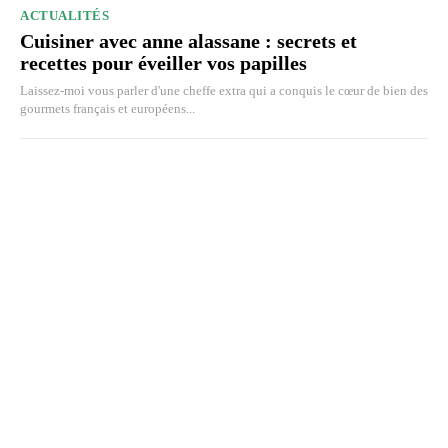
ACTUALITÉS
Cuisiner avec anne alassane : secrets et
recettes pour éveiller vos papilles
Laissez-moi vous parler d'une cheffe extra qui a conquis le cœur de bien des
gourmets français et européens...