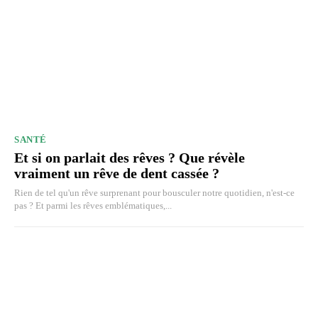
SANTÉ
Et si on parlait des rêves ? Que révèle
vraiment un rêve de dent cassée ?
Rien de tel qu'un rêve surprenant pour bousculer notre quotidien, n'est-ce
pas ? Et parmi les rêves emblématiques,...