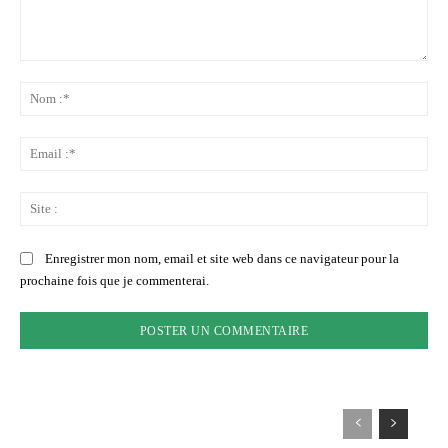
Commenter
:
No
:*
Ema
:*
Sit
:
Enregistrer mon nom, email et site web dans ce navigateur pour la
prochaine fois que je commenterai.