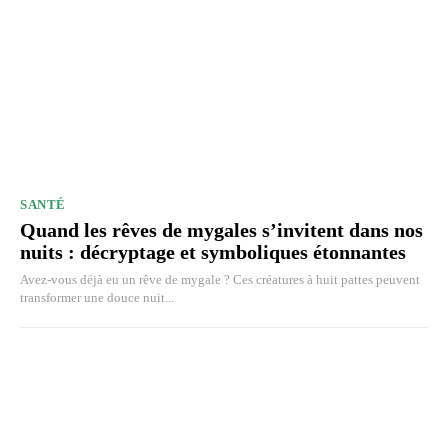
SANTÉ
Quand les rêves de mygales s’invitent dans nos
nuits : décryptage et symboliques étonnantes
Avez-vous déjà eu un rêve de mygale ? Ces créatures à huit pattes peuvent
transformer une douce nuit...