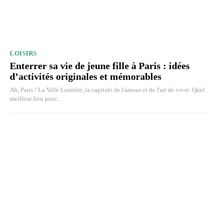
LOISIRS
Enterrer sa vie de jeune fille à Paris : idées
d’activités originales et mémorables
Ah, Paris ! La Ville Lumière, la capitale de l'amour et de l'art de vivre. Quel
meilleur lieu pour...