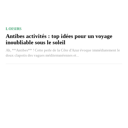
LOISIRS
Antibes activités : top idées pour un voyage
inoubliable sous le soleil
Ah, **Antibes** ! Cette perle de la Côte d'Azur évoque immédiatement le
doux clapotis des vagues méditerranéennes et...