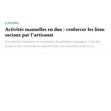
LOISIRS
Activités manuelles en duo : renforcer les liens
sociaux par l’artisanat
Les relations humaines se nourrissent d'expériences partagées. Loin des
écrans et des conversations superficielles, les activités créatives en...