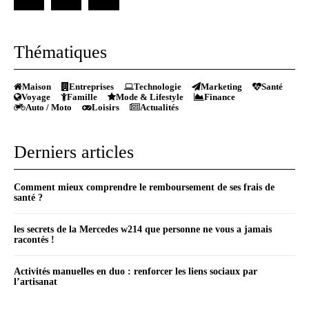
Thématiques
Maison
Entreprises
Technologie
Marketing
Santé
Voyage
Famille
Mode & Lifestyle
Finance
Auto / Moto
Loisirs
Actualités
Derniers articles
Comment mieux comprendre le remboursement de ses frais de
santé ?
les secrets de la Mercedes w214 que personne ne vous a jamais
racontés !
Activités manuelles en duo : renforcer les liens sociaux par
l’artisanat