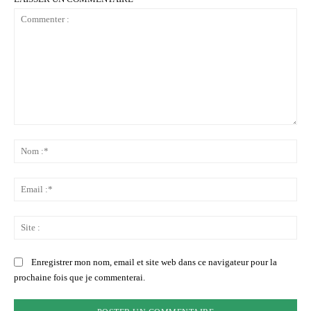
Commenter
:
No
:*
Ema
:*
Sit
:
Enregistrer mon nom, email et site web dans ce navigateur pour la
prochaine fois que je commenterai.