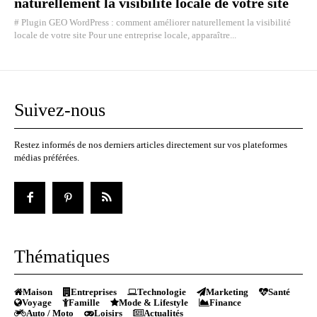
naturellement la visibilité locale de votre site
# Plugin GEO WordPress : comment améliorer naturellement la visibilité
locale de votre site Pour une entreprise locale, apparaître...
Suivez-nous
Restez informés de nos derniers articles directement sur vos plateformes
médias préférées.
Thématiques
Maison
Entreprises
Technologie
Marketing
Santé
Voyage
Famille
Mode & Lifestyle
Finance
Auto / Moto
Loisirs
Actualités