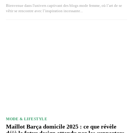
Bienvenue dans l'univers captivant des blogs mode femme, où l’art de se
vêtir se rencontre avec l’inspiration incessante...
MODE & LIFESTYLE
Maillot Barça domicile 2025 : ce que révèle
déjà le futur design attendu par les supporters