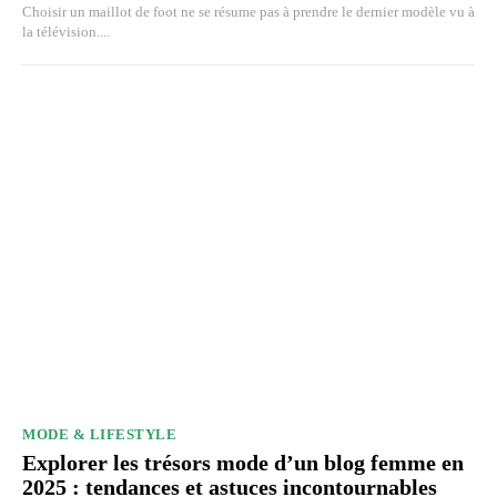
Choisir un maillot de foot ne se résume pas à prendre le dernier modèle vu à
la télévision....
MODE & LIFESTYLE
Explorer les trésors mode d’un blog femme en
2025 : tendances et astuces incontournables