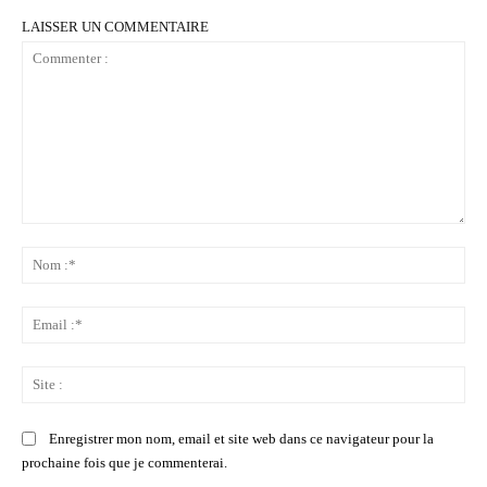
LAISSER UN COMMENTAIRE
Commenter
:
No
:*
Ema
:*
Sit
:
Enregistrer mon nom, email et site web dans ce navigateur pour la
prochaine fois que je commenterai.