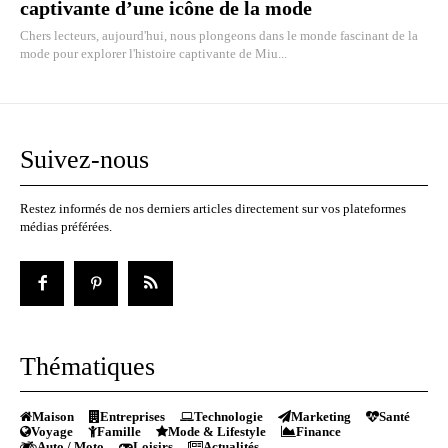
captivante d’une icône de la mode
Chers lecteurs, aujourd'hui, nous plongeons dans le monde fascinant de la
mode pour explorer l'histoire captivante de Miu...
Suivez-nous
Restez informés de nos derniers articles directement sur vos plateformes
médias préférées.
Thématiques
Maison
Entreprises
Technologie
Marketing
Santé
Voyage
Famille
Mode & Lifestyle
Finance
Auto / Moto
Loisirs
Actualités