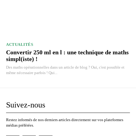
ACTUALITÉS
Convertir 250 ml en l : une technique de maths
simpl(iste) !
Des maths opérationnelles dans un article de blog ? Oui, c'est possible et
même nécessaire parfois ! Qui...
Suivez-nous
Restez informés de nos derniers articles directement sur vos plateformes
médias préférées.