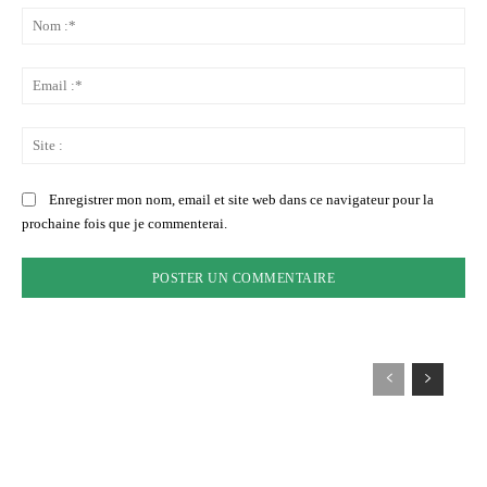
:
No
:*
Ema
:*
Sit
:
Enregistrer mon nom, email et site web dans ce navigateur pour la
prochaine fois que je commenterai.