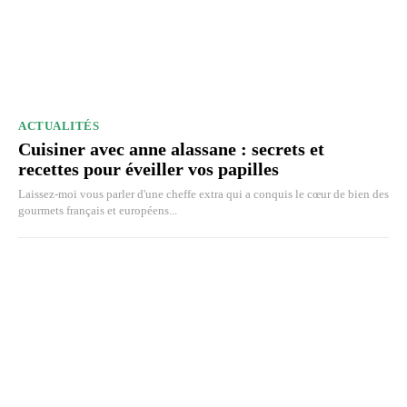
ACTUALITÉS
Cuisiner avec anne alassane : secrets et
recettes pour éveiller vos papilles
Laissez-moi vous parler d'une cheffe extra qui a conquis le cœur de bien des
gourmets français et européens...