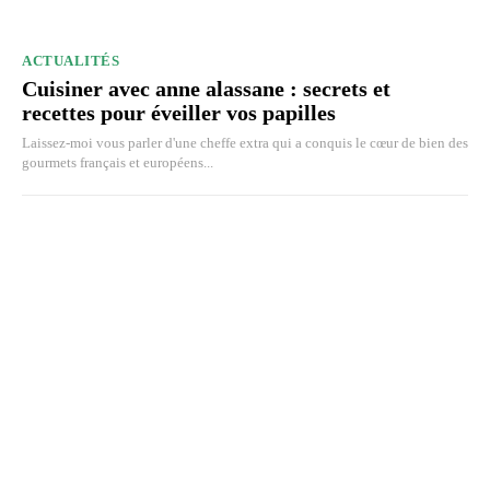
ACTUALITÉS
Cuisiner avec anne alassane : secrets et
recettes pour éveiller vos papilles
Laissez-moi vous parler d'une cheffe extra qui a conquis le cœur de bien des
gourmets français et européens...