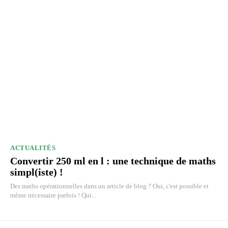
ACTUALITÉS
Convertir 250 ml en l : une technique de maths
simpl(iste) !
Des maths opérationnelles dans un article de blog ? Oui, c'est possible et
même nécessaire parfois ! Qui...