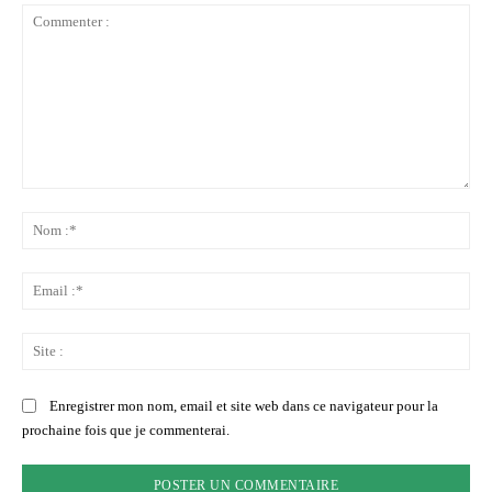
Commenter
:
No
:*
Ema
:*
Sit
:
Enregistrer mon nom, email et site web dans ce navigateur pour la
prochaine fois que je commenterai.