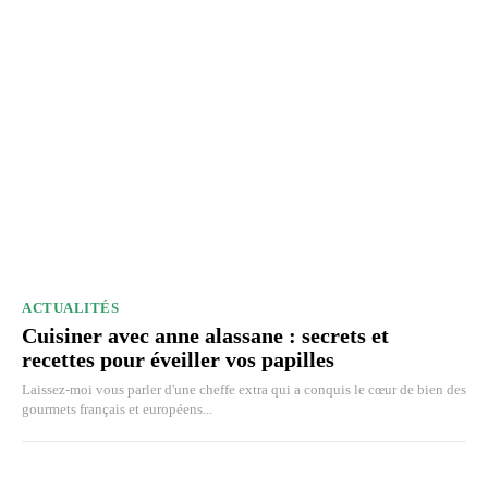
ACTUALITÉS
Cuisiner avec anne alassane : secrets et
recettes pour éveiller vos papilles
Laissez-moi vous parler d'une cheffe extra qui a conquis le cœur de bien des
gourmets français et européens...