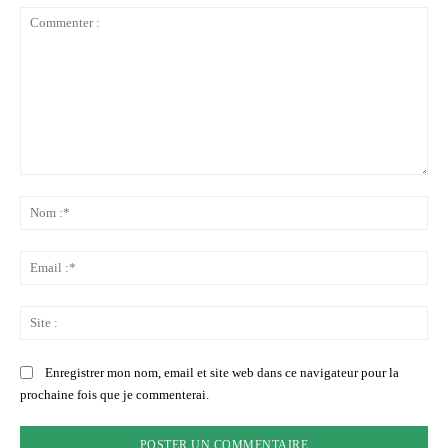
Commenter
:
No
:*
Ema
:*
Sit
:
Enregistrer mon nom, email et site web dans ce navigateur pour la
prochaine fois que je commenterai.