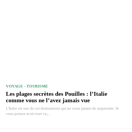
VOYAGE - TOURISME
Les plages secrètes des Pouilles : l’Italie
comme vous ne l’avez jamais vue
L'Italie est une de ces destinations qui ne cesse jamais de surprendre. Si
vous pensez avoir tout vu,...