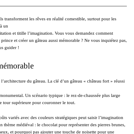
ls transforment les rêves en réalité comestible, surtout pour les
 à un
avitation et titille l’imagination. Vous vous demandez comment
it prince et créer un gâteau aussi mémorable ? Ne vous inquiétez pas,
us guider !
 mémorable
l’architecture du gâteau. La clé d’un gâteau « château fort » réussi
t monumental. Un scénario typique : le rez-de-chaussée plus large
e tour supérieure pour couronner le tout.
ûts variés avec des couleurs stratégiques peut saisir l’imagination
un thème médiéval : le chocolat pour représenter des pierres brunes,
neux, et pourquoi pas ajouter une touche de noisette pour une