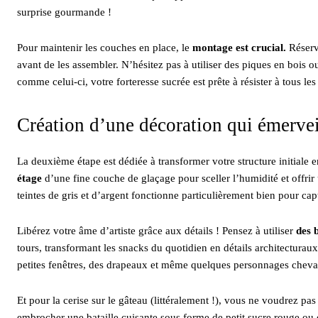
surprise gourmande !
Pour maintenir les couches en place, le
montage est crucial.
Réserv
avant de les assembler. N’hésitez pas à utiliser des piques en bois ou
comme celui-ci, votre forteresse sucrée est prête à résister à tous les 
Création d’une décoration qui émervei
La deuxième étape est dédiée à transformer votre structure initial
étage
d’une fine couche de glaçage pour sceller l’humidité et offri
teintes de gris et d’argent fonctionne particulièrement bien pour ca
Libérez votre âme d’artiste grâce aux détails ! Pensez à utiliser
des 
tours, transformant les snacks du quotidien en détails architecturau
petites fenêtres, des drapeaux et même quelques personnages chevale
Et pour la cerise sur le gâteau (littéralement !), vous ne voudrez 
embrocher une bataille cuisante sous forme de petit sucre rouge ou 