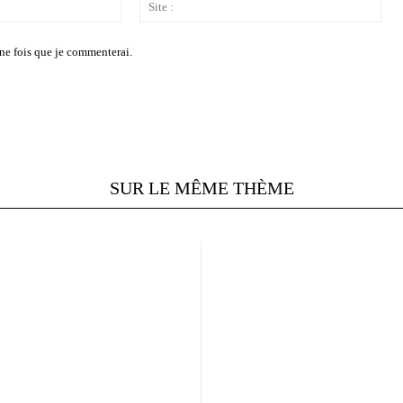
Email
Site
:*
:
ne fois que je commenterai.
SUR LE MÊME THÈME