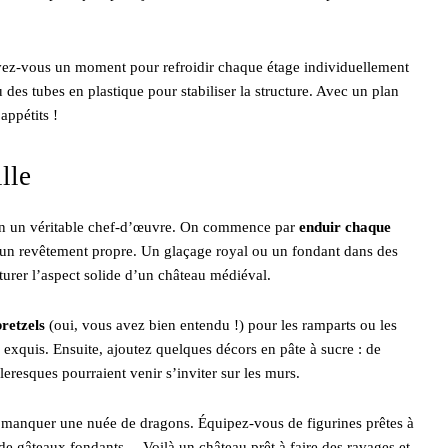
ez-vous un moment pour refroidir chaque étage individuellement
 des tubes en plastique pour stabiliser la structure. Avec un plan
appétits !
lle
e en un véritable chef-d’œuvre. On commence par
enduir chaque
r un revêtement propre. Un glaçage royal ou un fondant dans des
pturer l’aspect solide d’un château médiéval.
bretzels
(oui, vous avez bien entendu !) pour les ramparts ou les
x exquis. Ensuite, ajoutez quelques décors en pâte à sucre : de
resques pourraient venir s’inviter sur les murs.
pas manquer une nuée de dragons. Équipez-vous de figurines prêtes à
de gâteaux fondants… Voilà un château prêt à faire des ravages et