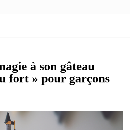
NOUS ÉCRIRE
nologie
Marketing
Santé
Voyage
Famille
magie à son gâteau
u fort » pour garçons