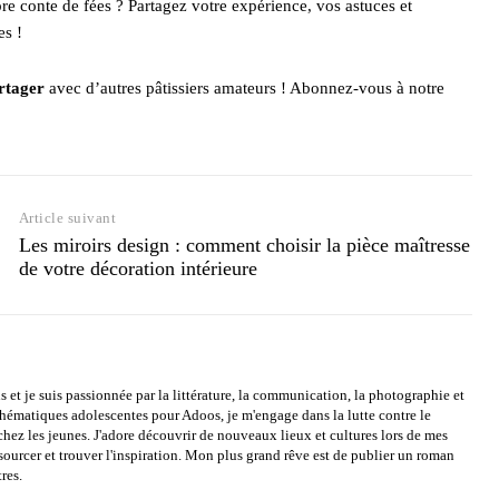
pre conte de fées ? Partagez votre expérience, vos astuces et
es !
artager
avec d’autres pâtissiers amateurs ! Abonnez-vous à notre
Article suivant
Les miroirs design : comment choisir la pièce maîtresse
de votre décoration intérieure
s et je suis passionnée par la littérature, la communication, la photographie et
 thématiques adolescentes pour Adoos, je m'engage dans la lutte contre le
chez les jeunes. J'adore découvrir de nouveaux lieux et cultures lors de mes
sourcer et trouver l'inspiration. Mon plus grand rêve est de publier un roman
res.