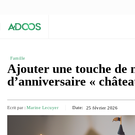
ÉQUIPE ÉDITORIALE
ARTICLES POPULAIRES 🔥
A PROPOS
Maison
Entreprises
Tech
Famille
Ajouter une touche de 
d’anniversaire « châtea
Ecrit par :
Marine Lecuyer
Date:
25 février 2026