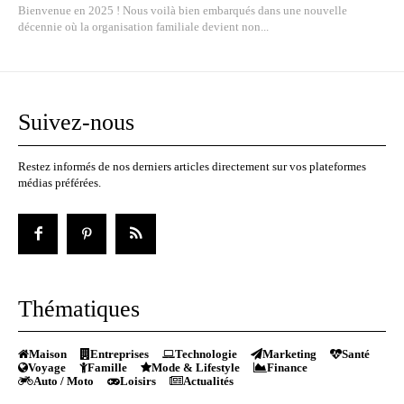
Bienvenue en 2025 ! Nous voilà bien embarqués dans une nouvelle
décennie où la organisation familiale devient non...
Suivez-nous
Restez informés de nos derniers articles directement sur vos plateformes
médias préférées.
Thématiques
Maison
Entreprises
Technologie
Marketing
Santé
Voyage
Famille
Mode & Lifestyle
Finance
Auto / Moto
Loisirs
Actualités