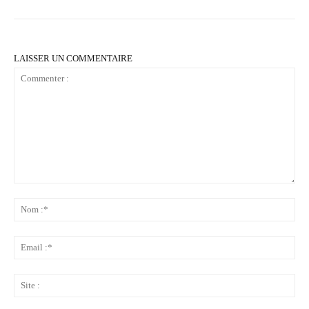
LAISSER UN COMMENTAIRE
Commenter
:
No
:*
Ema
:*
Sit
: