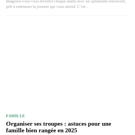
Imaginez-vous vous réveiller chaque matin avec un optimisme renouvelé,
prêt à embrasser la journée qui vous attend. C’est...
FAMILLE
Organiser ses troupes : astuces pour une
famille bien rangée en 2025