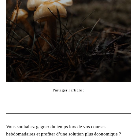
Partager l'article :
Facebook
X
Pinterest
WhatsApp
Vous souhaitez gagner du temps lors de vos courses
hebdomadaires et profiter d’une solution plus économique ?