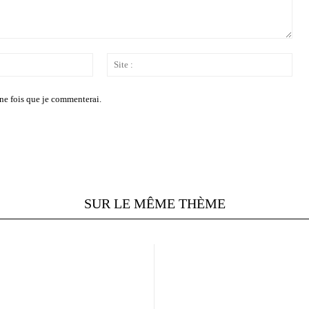
Email
Site
:*
:
ne fois que je commenterai.
SUR LE MÊME THÈME