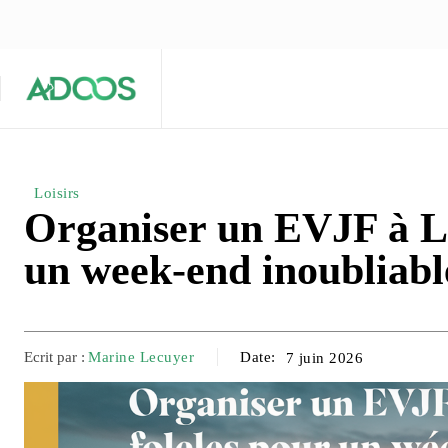
ÉQUIPE ÉDITORIALE
ARTICLES POPULAIRES 🔥
A PROPOS
Maison
Entreprises
Tech
Loisirs
Organiser un EVJF à Lil
un week-end inoubliabl
Ecrit par :
Marine Lecuyer
Date:
7 juin 2026