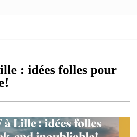
NOUS ÉCRIRE
nologie
Marketing
Santé
Voyage
Famille
le : idées folles pour
e!