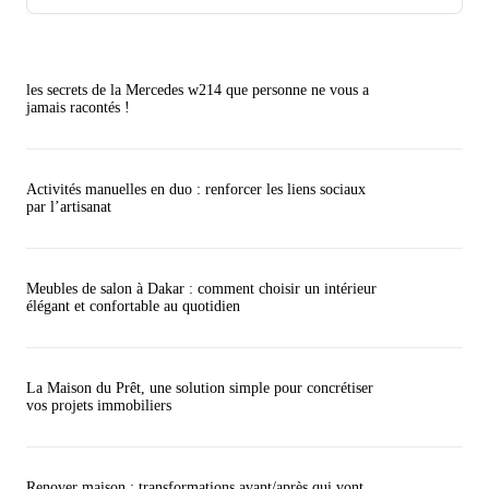
les secrets de la Mercedes w214 que personne ne vous a
jamais racontés !
Activités manuelles en duo : renforcer les liens sociaux
par l’artisanat
Meubles de salon à Dakar : comment choisir un intérieur
élégant et confortable au quotidien
La Maison du Prêt, une solution simple pour concrétiser
vos projets immobiliers
Renover maison : transformations avant/après qui vont