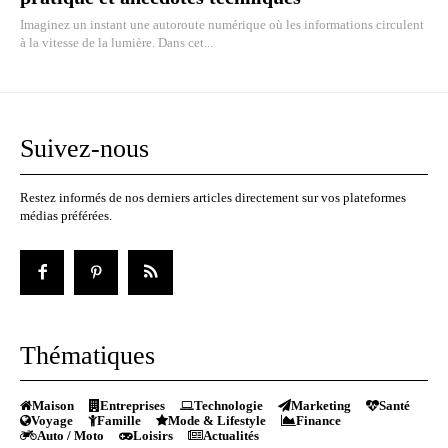
Imaginez un instant une autoroute numérique où les informations circulent
à la vitesse de la lumière. Dans cet...
Suivez-nous
Restez informés de nos derniers articles directement sur vos plateformes
médias préférées.
Thématiques
Maison
Entreprises
Technologie
Marketing
Santé
Voyage
Famille
Mode & Lifestyle
Finance
Auto / Moto
Loisirs
Actualités