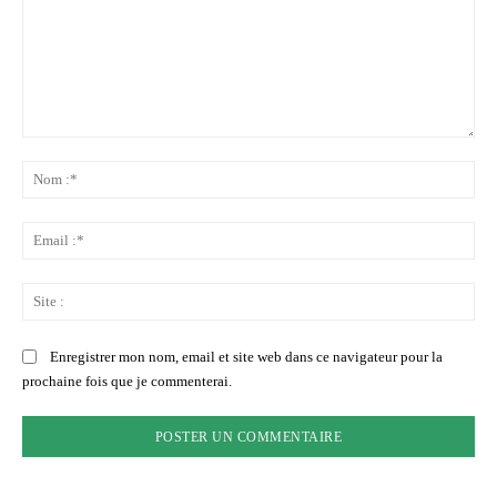
Commenter
:
No
:*
Ema
:*
Sit
:
Enregistrer mon nom, email et site web dans ce navigateur pour la
prochaine fois que je commenterai.