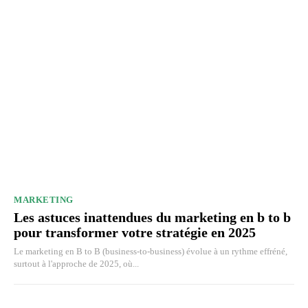
MARKETING
Les astuces inattendues du marketing en b to b
pour transformer votre stratégie en 2025
Le marketing en B to B (business-to-business) évolue à un rythme effréné,
surtout à l'approche de 2025, où...