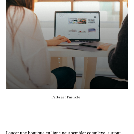
Partager l'article :
Facebook
X
Pinterest
WhatsApp
Lancer une boutique en ligne peut sembler complexe, surtout