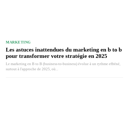
MARKETING
Les astuces inattendues du marketing en b to b
pour transformer votre stratégie en 2025
Le marketing en B to B (business-to-business) évolue à un rythme effréné,
surtout à l'approche de 2025, où...