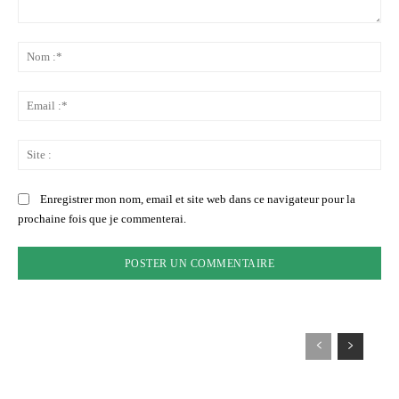
Commenter
:
No
:*
Ema
:*
Sit
:
Enregistrer mon nom, email et site web dans ce navigateur pour la
prochaine fois que je commenterai.