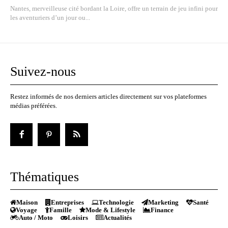
Nantes, merveilleuse cité bordant la Loire, offre un terrain de jeu infini pour
les aventuriers d’un jour ou...
Suivez-nous
Restez informés de nos derniers articles directement sur vos plateformes
médias préférées.
Thématiques
Maison
Entreprises
Technologie
Marketing
Santé
Voyage
Famille
Mode & Lifestyle
Finance
Auto / Moto
Loisirs
Actualités