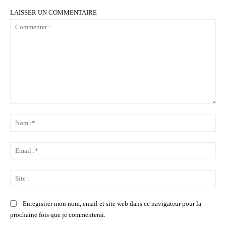
LAISSER UN COMMENTAIRE
Commenter
:
No
:*
Ema
:*
Sit
:
Enregistrer mon nom, email et site web dans ce navigateur pour la
prochaine fois que je commenterai.