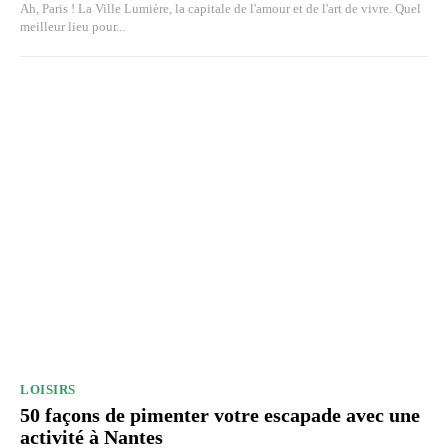
Ah, Paris ! La Ville Lumière, la capitale de l'amour et de l'art de vivre. Quel
meilleur lieu pour...
LOISIRS
50 façons de pimenter votre escapade avec une
activité à Nantes