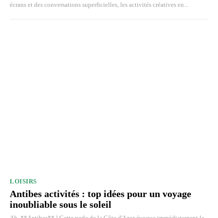
écrans et des conversations superficielles, les activités créatives en...
LOISIRS
Antibes activités : top idées pour un voyage
inoubliable sous le soleil
Ah, **Antibes** ! Cette perle de la Côte d'Azur évoque immédiatement le