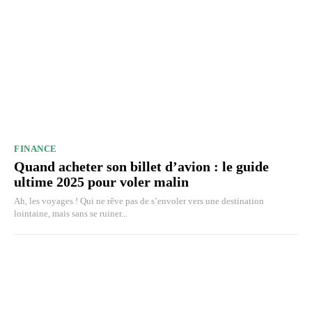
FINANCE
Quand acheter son billet d’avion : le guide
ultime 2025 pour voler malin
Ah, les voyages ! Qui ne rêve pas de s’envoler vers une destination
lointaine, mais sans se ruiner...