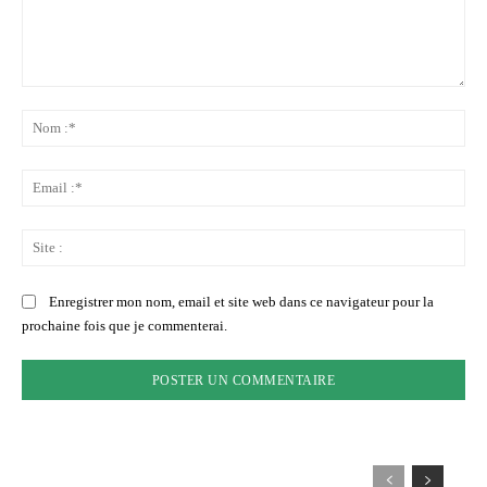
Commenter
:
No
:*
Ema
:*
Sit
:
Enregistrer mon nom, email et site web dans ce navigateur pour la
prochaine fois que je commenterai.