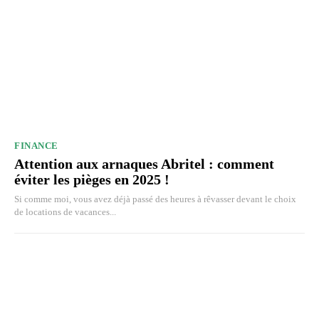
FINANCE
Attention aux arnaques Abritel : comment
éviter les pièges en 2025 !
Si comme moi, vous avez déjà passé des heures à rêvasser devant le choix
de locations de vacances...