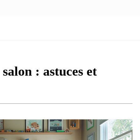
NOUS ÉCRIRE
nologie
Marketing
Santé
Voyage
Famille
alon : astuces et