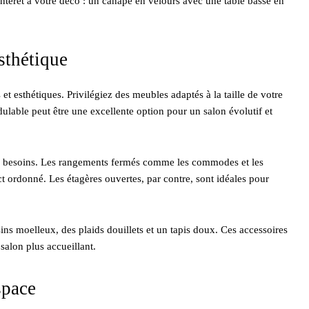
intérêt à votre déco : un canapé en velours avec une table basse en
sthétique
et esthétiques. Privilégiez des meubles adaptés à la taille de votre
lable peut être une excellente option pour un salon évolutif et
os besoins. Les rangements fermés comme les commodes et les
ct ordonné. Les étagères ouvertes, par contre, sont idéales pour
ins moelleux, des plaids douillets et un tapis doux. Ces accessoires
salon plus accueillant.
space