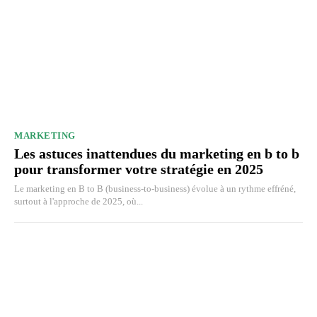
MARKETING
Les astuces inattendues du marketing en b to b
pour transformer votre stratégie en 2025
Le marketing en B to B (business-to-business) évolue à un rythme effréné,
surtout à l'approche de 2025, où...