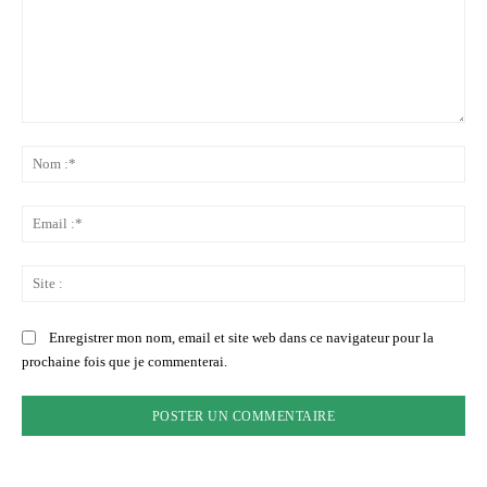
Commenter
:
No
:*
Ema
:*
Sit
:
Enregistrer mon nom, email et site web dans ce navigateur pour la
prochaine fois que je commenterai.