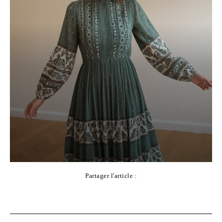
Partager l'article :
Facebook
X
Pinterest
WhatsApp