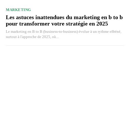
MARKETING
Les astuces inattendues du marketing en b to b
pour transformer votre stratégie en 2025
Le marketing en B to B (business-to-business) évolue à un rythme effréné,
surtout à l'approche de 2025, où...