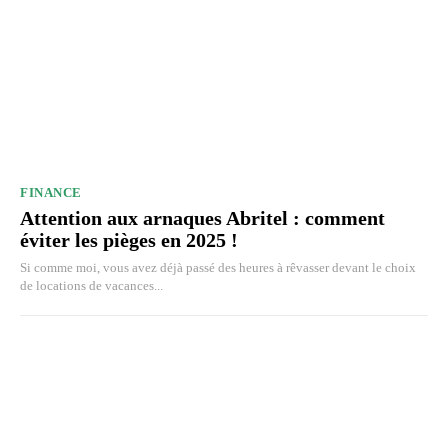
FINANCE
Attention aux arnaques Abritel : comment
éviter les pièges en 2025 !
Si comme moi, vous avez déjà passé des heures à rêvasser devant le choix
de locations de vacances...