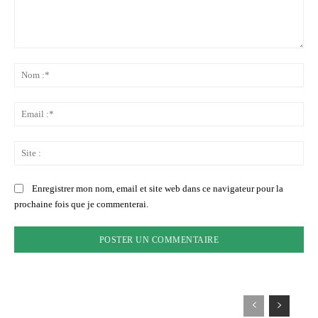
Commenter
:
No
:*
Ema
:*
Sit
:
Enregistrer mon nom, email et site web dans ce navigateur pour la
prochaine fois que je commenterai.