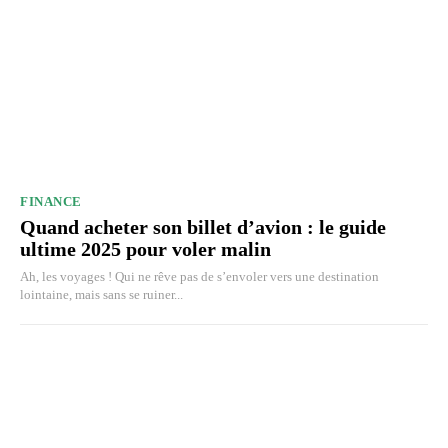
FINANCE
Quand acheter son billet d’avion : le guide
ultime 2025 pour voler malin
Ah, les voyages ! Qui ne rêve pas de s’envoler vers une destination
lointaine, mais sans se ruiner...