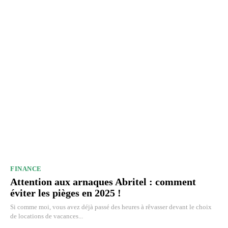
FINANCE
Attention aux arnaques Abritel : comment
éviter les pièges en 2025 !
Si comme moi, vous avez déjà passé des heures à rêvasser devant le choix
de locations de vacances...