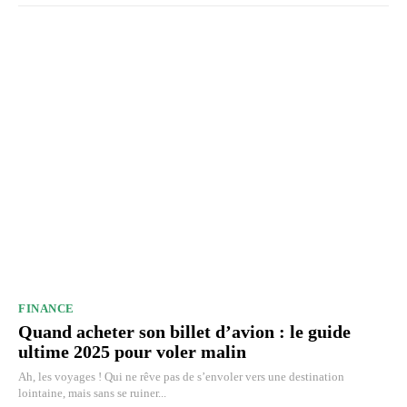
FINANCE
Quand acheter son billet d’avion : le guide
ultime 2025 pour voler malin
Ah, les voyages ! Qui ne rêve pas de s’envoler vers une destination
lointaine, mais sans se ruiner...