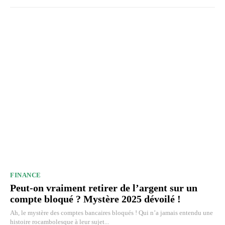
FINANCE
Peut-on vraiment retirer de l’argent sur un
compte bloqué ? Mystère 2025 dévoilé !
Ah, le mystère des comptes bancaires bloqués ! Qui n’a jamais entendu une
histoire rocambolesque à leur sujet...