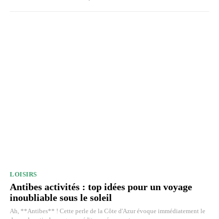
LOISIRS
Antibes activités : top idées pour un voyage
inoubliable sous le soleil
Ah, **Antibes** ! Cette perle de la Côte d'Azur évoque immédiatement le