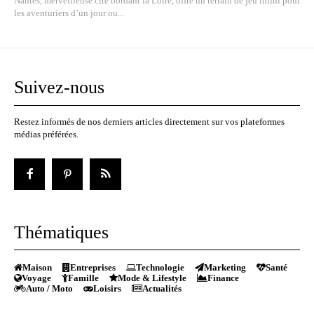
Nantes, merveilleuse cité bordant la Loire, offre un terrain de jeu infini pour
les aventuriers d’un jour ou...
Suivez-nous
Restez informés de nos derniers articles directement sur vos plateformes
médias préférées.
Thématiques
Maison
Entreprises
Technologie
Marketing
Santé
Voyage
Famille
Mode & Lifestyle
Finance
Auto / Moto
Loisirs
Actualités