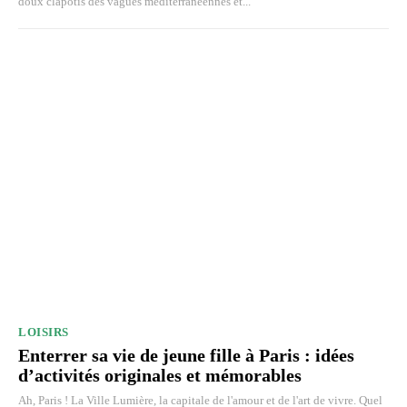
doux clapotis des vagues méditerranéennes et...
LOISIRS
Enterrer sa vie de jeune fille à Paris : idées
d’activités originales et mémorables
Ah, Paris ! La Ville Lumière, la capitale de l'amour et de l'art de vivre. Quel