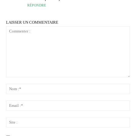
RÉPONDRE
LAISSER UN COMMENTAIRE
Commenter
:
No
:*
Ema
:*
Sit
: