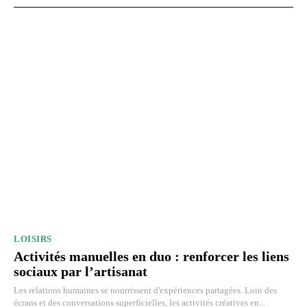
LOISIRS
Activités manuelles en duo : renforcer les liens
sociaux par l’artisanat
Les relations humaines se nourrissent d'expériences partagées. Loin des
écrans et des conversations superficielles, les activités créatives en...