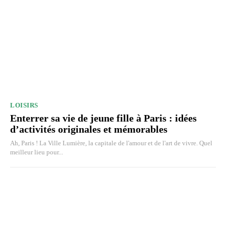
LOISIRS
Enterrer sa vie de jeune fille à Paris : idées
d’activités originales et mémorables
Ah, Paris ! La Ville Lumière, la capitale de l'amour et de l'art de vivre. Quel
meilleur lieu pour...