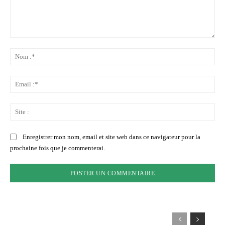
Commenter
:
No
:*
Ema
:*
Sit
:
Enregistrer mon nom, email et site web dans ce navigateur pour la
prochaine fois que je commenterai.