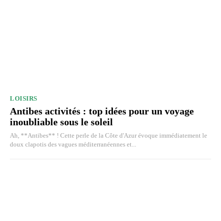
LOISIRS
Antibes activités : top idées pour un voyage
inoubliable sous le soleil
Ah, **Antibes** ! Cette perle de la Côte d'Azur évoque immédiatement le
doux clapotis des vagues méditerranéennes et...