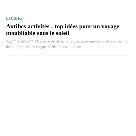
LOISIRS
Antibes activités : top idées pour un voyage
inoubliable sous le soleil
Ah, **Antibes** ! Cette perle de la Côte d'Azur évoque immédiatement le
doux clapotis des vagues méditerranéennes et...