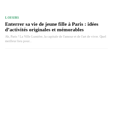
LOISIRS
Enterrer sa vie de jeune fille à Paris : idées
d’activités originales et mémorables
Ah, Paris ! La Ville Lumière, la capitale de l'amour et de l'art de vivre. Quel
meilleur lieu pour...