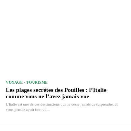
VOYAGE - TOURISME
Les plages secrètes des Pouilles : l’Italie
comme vous ne l’avez jamais vue
L'Italie est une de ces destinations qui ne cesse jamais de surprendre. Si
vous pensez avoir tout vu,...