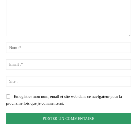
Commenter
:
No
:*
Ema
:*
Sit
:
Enregistrer mon nom, email et site web dans ce navigateur pour la
prochaine fois que je commenterai.