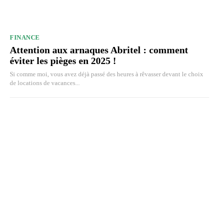
FINANCE
Attention aux arnaques Abritel : comment
éviter les pièges en 2025 !
Si comme moi, vous avez déjà passé des heures à rêvasser devant le choix
de locations de vacances...