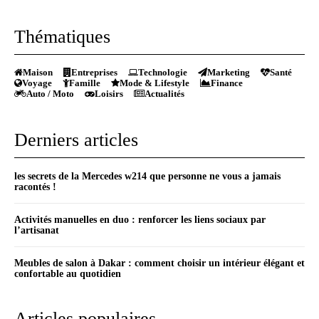
Thématiques
Maison
Entreprises
Technologie
Marketing
Santé
Voyage
Famille
Mode & Lifestyle
Finance
Auto / Moto
Loisirs
Actualités
Derniers articles
les secrets de la Mercedes w214 que personne ne vous a jamais
racontés !
Activités manuelles en duo : renforcer les liens sociaux par
l’artisanat
Meubles de salon à Dakar : comment choisir un intérieur élégant et
confortable au quotidien
Articles populaires