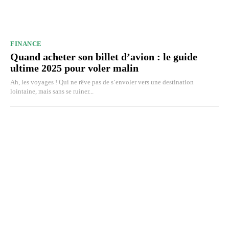
FINANCE
Quand acheter son billet d’avion : le guide
ultime 2025 pour voler malin
Ah, les voyages ! Qui ne rêve pas de s’envoler vers une destination
lointaine, mais sans se ruiner...