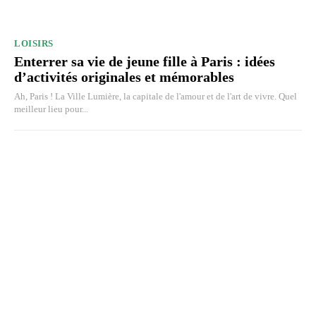
LOISIRS
Enterrer sa vie de jeune fille à Paris : idées
d’activités originales et mémorables
Ah, Paris ! La Ville Lumière, la capitale de l'amour et de l'art de vivre. Quel
meilleur lieu pour...