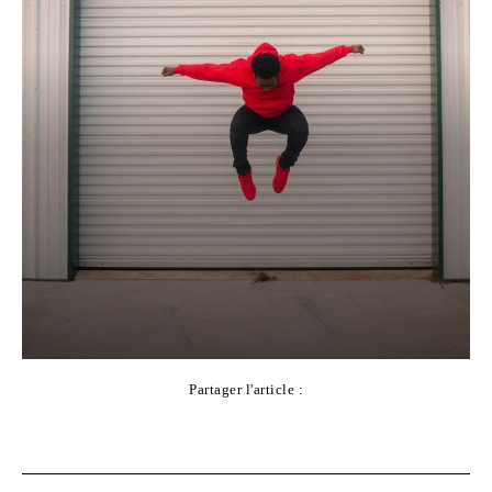
Partager l'article :
Facebook
X
Pinterest
WhatsApp