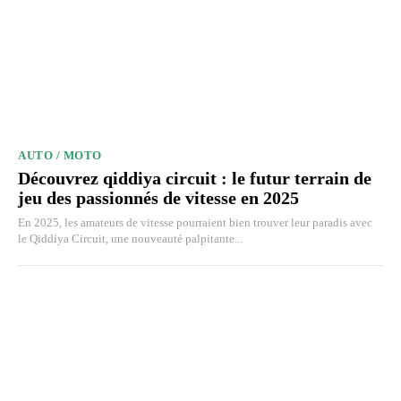
AUTO / MOTO
Découvrez qiddiya circuit : le futur terrain de
jeu des passionnés de vitesse en 2025
En 2025, les amateurs de vitesse pourraient bien trouver leur paradis avec
le Qiddiya Circuit, une nouveauté palpitante...