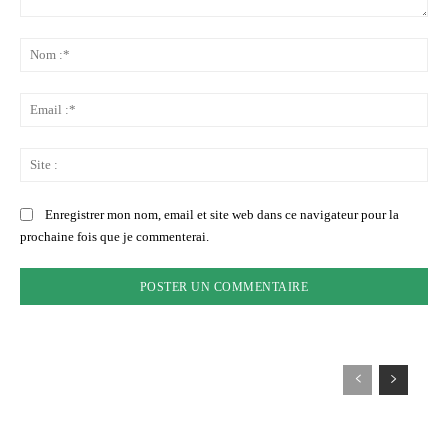
Commenter
:
No
:*
Ema
:*
Sit
:
Enregistrer mon nom, email et site web dans ce navigateur pour la
prochaine fois que je commenterai.