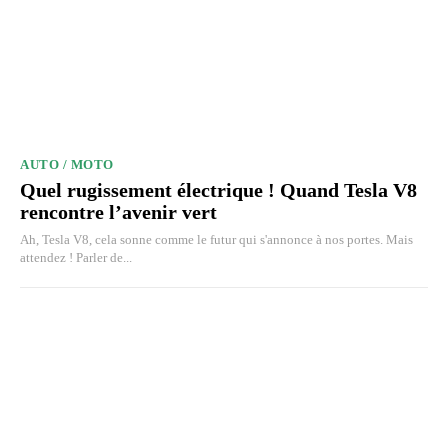
AUTO / MOTO
Quel rugissement électrique ! Quand Tesla V8
rencontre l’avenir vert
Ah, Tesla V8, cela sonne comme le futur qui s'annonce à nos portes. Mais
attendez ! Parler de...