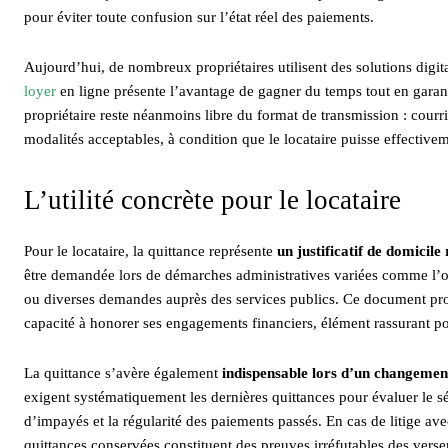
pour éviter toute confusion sur l’état réel des paiements.
Aujourd’hui, de nombreux propriétaires utilisent des solutions digita
loyer
en ligne présente l’avantage de gagner du temps tout en garan
propriétaire reste néanmoins libre du format de transmission : courr
modalités acceptables, à condition que le locataire puisse effective
L’utilité concrète pour le locataire
Pour le locataire, la quittance représente
un justificatif de domicile
être demandée lors de démarches administratives variées comme l’obten
ou diverses demandes auprès des services publics. Ce document pro
capacité à honorer ses engagements financiers, élément rassurant 
La quittance s’avère également
indispensable lors d’un changemen
exigent systématiquement les dernières quittances pour évaluer le 
d’impayés et la régularité des paiements passés. En cas de litige ave
quittances conservées constituent des preuves irréfutables des verse