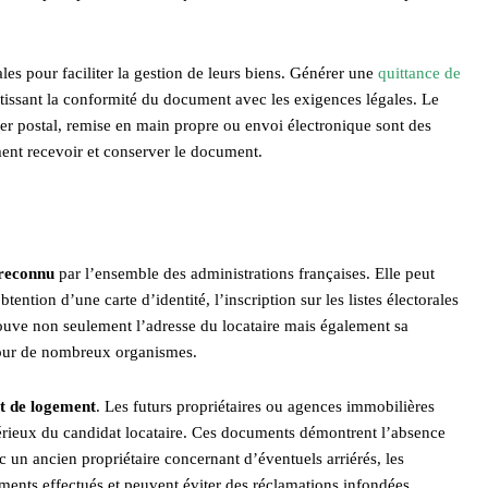
les pour faciliter la gestion de leurs biens. Générer une
quittance de
tissant la conformité du document avec les exigences légales. Le
ier postal, remise en main propre ou envoi électronique sont des
ment recevoir et conserver le document.
 reconnu
par l’ensemble des administrations françaises. Elle peut
tion d’une carte d’identité, l’inscription sur les listes électorales
uve non seulement l’adresse du locataire mais également sa
pour de nombreux organismes.
t de logement
. Les futurs propriétaires ou agences immobilières
sérieux du candidat locataire. Ces documents démontrent l’absence
c un ancien propriétaire concernant d’éventuels arriérés, les
ments effectués et peuvent éviter des réclamations infondées.