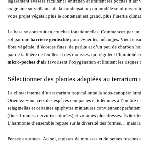
légèrement évasées facilitent l’entretien et limitent les poches d’air
exige une surveillance de la condensation; un modèle semi-ouvert to
votre projet végétal: plus le contenant est grand, plus l’inertie clima
La base se construit en couches fonctionnelles. Commencez par un dr
sol par une
barrière géotextile
pour éviter les mélanges. Vient ensu
fibre végétale, d’écorces fines, de perlite et d’un peu de charbon ho
par de la litière de feuilles et des mousses, qui régulent l’humidité 
micro-poches d’air
favorisent l’oxygénation et limitent les risques 
Sélectionner des plantes adaptées au terrarium t
Le climat interne d’un terrarium tropical imite la sous‑canopée: l
Orientez-vous vers des espèces compactes et tolérantes à l’ombre cla
selaginellas et certaines épiphytes miniatures conviennent parfaite
(fines frondes, nervures colorées) et volumes plus dressés. Évitez les
L’harmonie d’ensemble repose sur la diversité des formes… mais la
Pensez en strates. Au sol, tapissez de mousses et de petites rosettes