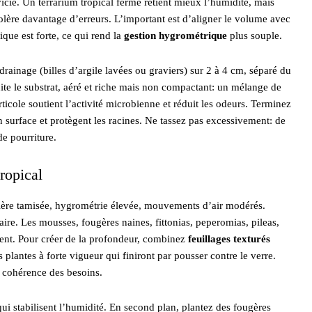
 vicié. Un terrarium tropical fermé retient mieux l’humidité, mais
lère davantage d’erreurs. L’important est d’aligner le volume avec
tique est forte, ce qui rend la
gestion hygrométrique
plus souple.
ainage (billes d’argile lavées ou graviers) sur 2 à 4 cm, séparé du
ite le substrat, aéré et riche mais non compactant: un mélange de
rticole soutient l’activité microbienne et réduit les odeurs. Terminez
en surface et protègent les racines. Ne tassez pas excessivement: de
de pourriture.
ropical
umière tamisée, hygrométrie élevée, mouvements d’air modérés.
ire. Les mousses, fougères naines, fittonias, peperomias, pileas,
ment. Pour créer de la profondeur, combinez
feuillages texturés
 plantes à forte vigueur qui finiront par pousser contre le verre.
 cohérence des besoins.
 qui stabilisent l’humidité. En second plan, plantez des fougères