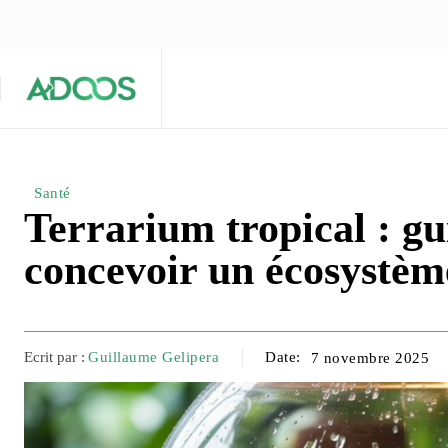
ÉQUIPE ÉDITORIALE
ARTICLES POPULAIRES 🔥
A PROPOS
Maison
Entreprises
Tech
Santé
Terrarium tropical : gu
concevoir un écosystème
Ecrit par :
Guillaume Gelipera
Date:
7 novembre 2025