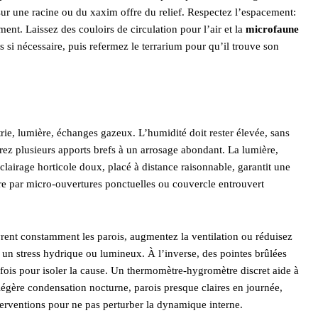
 sur une racine ou du xaxim offre du relief. Respectez l’espacement:
ment. Laissez des couloirs de circulation pour l’air et la
microfaune
rs si nécessaire, puis refermez le terrarium pour qu’il trouve son
étrie, lumière, échanges gazeux. L’humidité doit rester élevée, sans
rez plusieurs apports brefs à un arrosage abondant. La lumière,
 éclairage horticole doux, placé à distance raisonnable, garantit une
ère par micro‑ouvertures ponctuelles ou couvercle entrouvert
uvrent constamment les parois, augmentez la ventilation ou réduisez
 un stress hydrique ou lumineux. À l’inverse, des pointes brûlées
 fois pour isoler la cause. Un thermomètre‑hygromètre discret aide à
 légère condensation nocturne, parois presque claires en journée,
interventions pour ne pas perturber la dynamique interne.