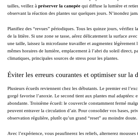
tailles, veillez à
préserver la canopée
qui diffuse la lumière et retie
observant la réaction des plantes sur quelques jours. N’inondez jamai
Planifiez des “revues” périodiques. Tous les quinze jours, vérifiez l
de la litière. Si une zone se tasse, aérez délicatement la surface av
une taille, laissez la microfaune travailler et augmentez légèrement l
mêmes horaires de lumière, emplacement à l’abri du soleil direct, p
climatiques, principales sources de stress pour les plantes.
Éviter les erreurs courantes et optimiser sur la 
Plusieurs écueils reviennent chez les débutants. Le premier est l’exc
gorgé favorise l’anoxie. Le second tient aux plantes mal adaptées: e
abondante. Troisième écueil: le couvercle constamment fermé malgré
peuvent entraver la circulation d’air. Pour consolider vos bases, pri
observation régulière, plutôt qu’un grand “reset” au moindre doute.
Avec l’expérience, vous peaufinerez les reliefs, alternerez mousses ta