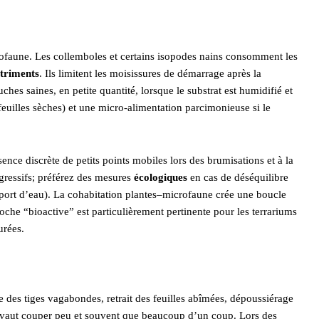
rofaune. Les collemboles et certains isopodes nains consomment les
utriments
. Ils limitent les moisissures de démarrage après la
ches saines, en petite quantité, lorsque le substrat est humidifié et
feuilles sèches) et une micro‑alimentation parcimonieuse si le
ence discrète de petits points mobiles lors des brumisations et à la
agressifs; préférez des mesures
écologiques
en cas de déséquilibre
pport d’eau). La cohabitation plantes–microfaune crée une boucle
roche “bioactive” est particulièrement pertinente pour les terrariums
urées.
ère des tiges vagabondes, retrait des feuilles abîmées, dépoussiérage
x vaut couper peu et souvent que beaucoup d’un coup. Lors des