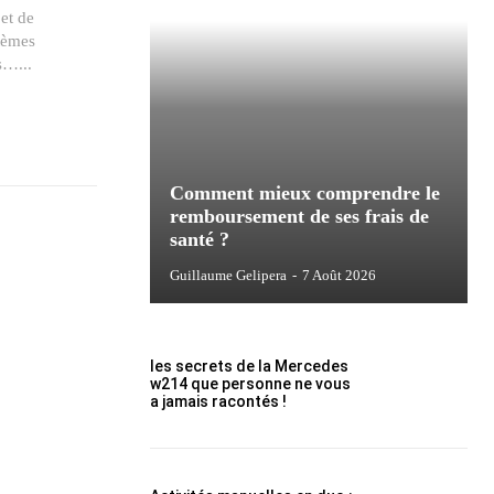
 et de
tèmes
s…...
Comment mieux comprendre le
remboursement de ses frais de
santé ?
Guillaume Gelipera
-
7 Août 2026
les secrets de la Mercedes
w214 que personne ne vous
a jamais racontés !