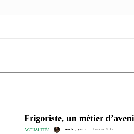
NOUS ÉCRIRE
nologie
Marketing
Santé
Voyage
Famille
Frigoriste, un métier d’aveni
Lina Nguyen
-
11 Février 2017
ACTUALITÉS