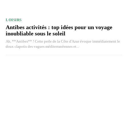
LOISIRS
Antibes activités : top idées pour un voyage
inoubliable sous le soleil
Ah, **Antibes** ! Cette perle de la Côte d'Azur évoque immédiatement le
doux clapotis des vagues méditerranéennes et...