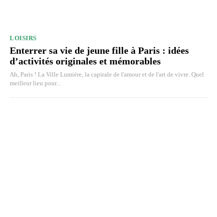
LOISIRS
Enterrer sa vie de jeune fille à Paris : idées
d’activités originales et mémorables
Ah, Paris ! La Ville Lumière, la capitale de l'amour et de l'art de vivre. Quel
meilleur lieu pour...