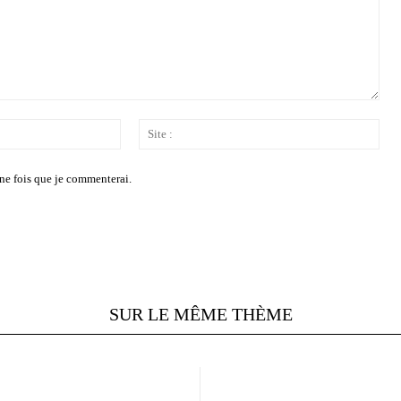
Email
Site
:*
:
ne fois que je commenterai.
SUR LE MÊME THÈME