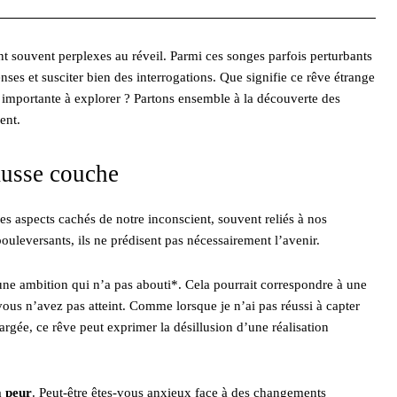
t souvent perplexes au réveil. Parmi ces songes parfois perturbants
enses et susciter bien des interrogations. Que signifie ce rêve étrange
e importante à explorer ? Partons ensemble à la découverte des
ent.
fausse couche
s aspects cachés de notre inconscient, souvent reliés à nos
bouleversants, ils ne prédisent pas nécessairement l’avenir.
ne ambition qui n’a pas abouti*. Cela pourrait correspondre à une
ous n’avez pas atteint. Comme lorsque je n’ai pas réussi à capter
argée, ce rêve peut exprimer la désillusion d’une réalisation
a peur
. Peut-être êtes-vous anxieux face à des changements