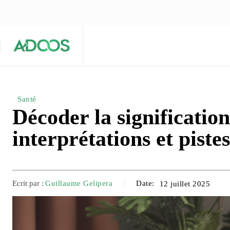
ÉQUIPE ÉDITORIALE
ARTICLES POPULAIRES 🔥
A PROPOS
Maison
Entreprises
Tech
Santé
Décoder la signification
interprétations et piste
Ecrit par :
Guillaume Gelipera
Date:
12 juillet 2025