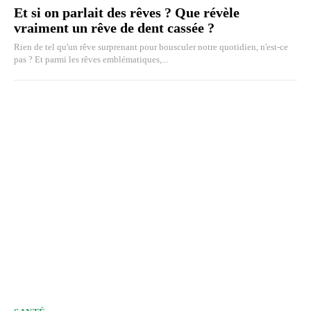
Et si on parlait des rêves ? Que révèle
vraiment un rêve de dent cassée ?
Rien de tel qu'un rêve surprenant pour bousculer notre quotidien, n'est-ce
pas ? Et parmi les rêves emblématiques,...