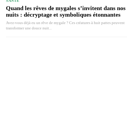
SANTÉ
Quand les rêves de mygales s’invitent dans nos
nuits : décryptage et symboliques étonnantes
Avez-vous déjà eu un rêve de mygale ? Ces créatures à huit pattes peuvent
transformer une douce nuit...