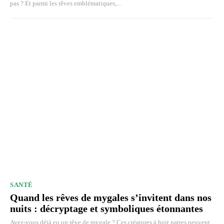
pas ? Et parmi les rêves emblématiques,...
SANTÉ
Quand les rêves de mygales s’invitent dans nos
nuits : décryptage et symboliques étonnantes
Avez-vous déjà eu un rêve de mygale ? Ces créatures à huit pattes peuvent