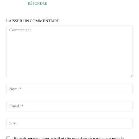
RÉPONDRE
LAISSER UN COMMENTAIRE
Commenter
:
No
:*
Ema
:*
Sit
:
Enregistrer mon nom, email et site web dans ce navigateur pour la