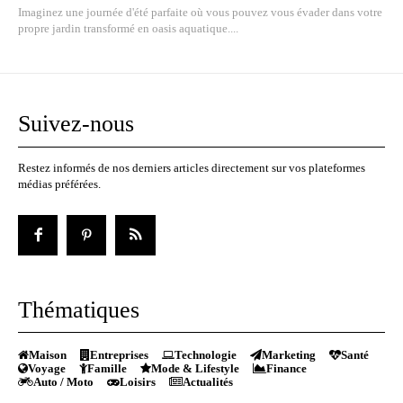
Imaginez une journée d'été parfaite où vous pouvez vous évader dans votre
propre jardin transformé en oasis aquatique....
Suivez-nous
Restez informés de nos derniers articles directement sur vos plateformes
médias préférées.
Thématiques
Maison
Entreprises
Technologie
Marketing
Santé
Voyage
Famille
Mode & Lifestyle
Finance
Auto / Moto
Loisirs
Actualités