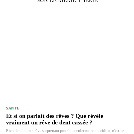
SUR LE MÊME THÈME
SANTÉ
Et si on parlait des rêves ? Que révèle
vraiment un rêve de dent cassée ?
Rien de tel qu'un rêve surprenant pour bousculer notre quotidien, n'est-ce