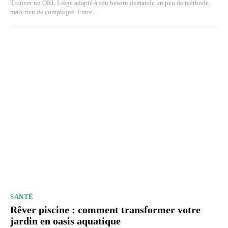
Trouver un ORL Liège adapté à son besoin demande un peu de méthode,
mais rien de compliqué. Entre...
SANTÉ
Rêver piscine : comment transformer votre
jardin en oasis aquatique