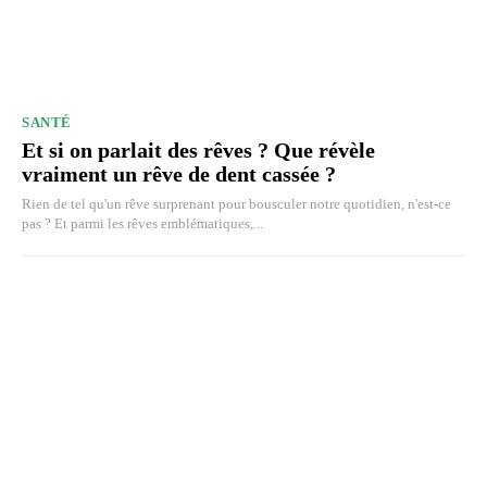
SANTÉ
Et si on parlait des rêves ? Que révèle
vraiment un rêve de dent cassée ?
Rien de tel qu'un rêve surprenant pour bousculer notre quotidien, n'est-ce
pas ? Et parmi les rêves emblématiques,...