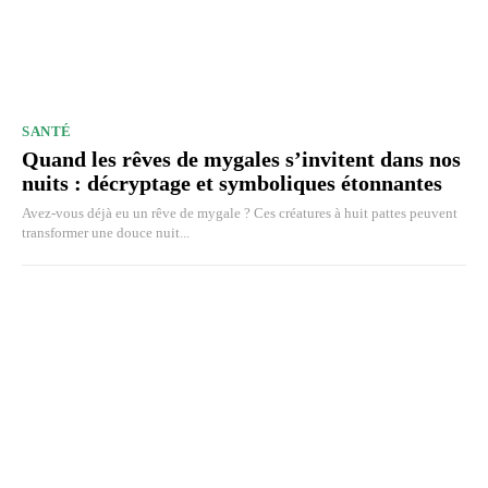
SANTÉ
Quand les rêves de mygales s’invitent dans nos
nuits : décryptage et symboliques étonnantes
Avez-vous déjà eu un rêve de mygale ? Ces créatures à huit pattes peuvent
transformer une douce nuit...