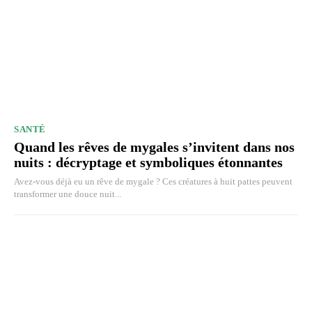
SANTÉ
Quand les rêves de mygales s’invitent dans nos
nuits : décryptage et symboliques étonnantes
Avez-vous déjà eu un rêve de mygale ? Ces créatures à huit pattes peuvent
transformer une douce nuit...