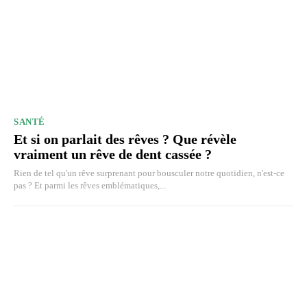
SANTÉ
Et si on parlait des rêves ? Que révèle
vraiment un rêve de dent cassée ?
Rien de tel qu'un rêve surprenant pour bousculer notre quotidien, n'est-ce
pas ? Et parmi les rêves emblématiques,...