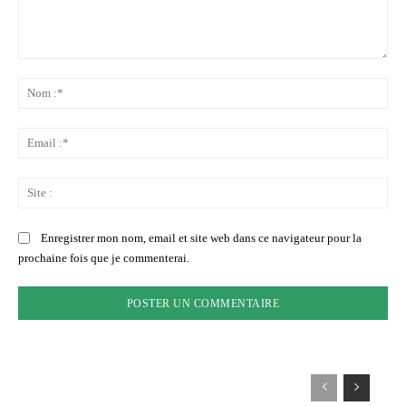
Commenter
:
No
:*
Ema
:*
Sit
:
Enregistrer mon nom, email et site web dans ce navigateur pour la
prochaine fois que je commenterai.