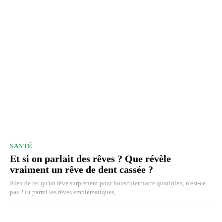
SANTÉ
Et si on parlait des rêves ? Que révèle
vraiment un rêve de dent cassée ?
Rien de tel qu'un rêve surprenant pour bousculer notre quotidien, n'est-ce
pas ? Et parmi les rêves emblématiques,...