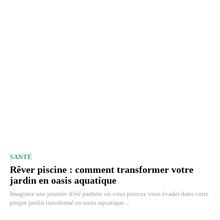
SANTÉ
Rêver piscine : comment transformer votre
jardin en oasis aquatique
Imaginez une journée d'été parfaite où vous pouvez vous évader dans votre
propre jardin transformé en oasis aquatique....