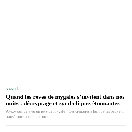
SANTÉ
Quand les rêves de mygales s’invitent dans nos
nuits : décryptage et symboliques étonnantes
Avez-vous déjà eu un rêve de mygale ? Ces créatures à huit pattes peuvent
transformer une douce nuit...