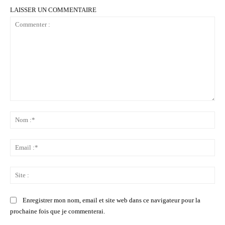
LAISSER UN COMMENTAIRE
Commenter
:
No
:*
Ema
:*
Sit
:
Enregistrer mon nom, email et site web dans ce navigateur pour la
prochaine fois que je commenterai.