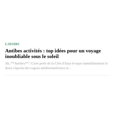
LOISIRS
Antibes activités : top idées pour un voyage
inoubliable sous le soleil
Ah, **Antibes** ! Cette perle de la Côte d'Azur évoque immédiatement le
doux clapotis des vagues méditerranéennes et...