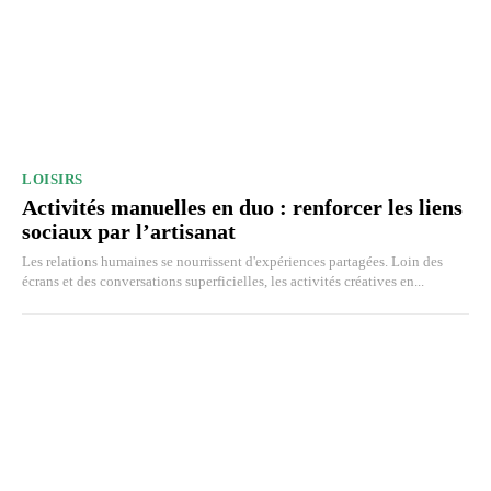
LOISIRS
Activités manuelles en duo : renforcer les liens
sociaux par l’artisanat
Les relations humaines se nourrissent d'expériences partagées. Loin des
écrans et des conversations superficielles, les activités créatives en...