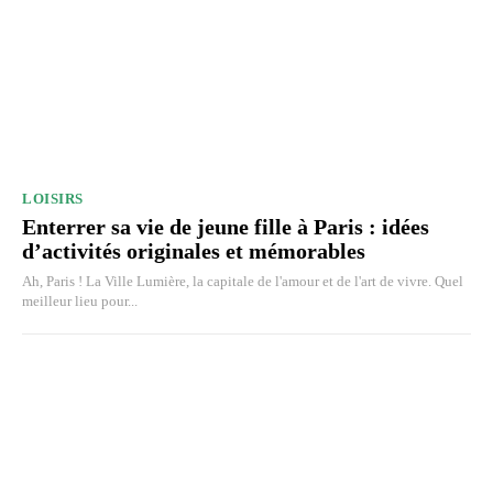
LOISIRS
Enterrer sa vie de jeune fille à Paris : idées
d’activités originales et mémorables
Ah, Paris ! La Ville Lumière, la capitale de l'amour et de l'art de vivre. Quel
meilleur lieu pour...