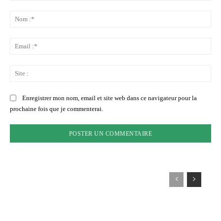
Commenter
:
No
:*
Ema
:*
Sit
:
Enregistrer mon nom, email et site web dans ce navigateur pour la
prochaine fois que je commenterai.